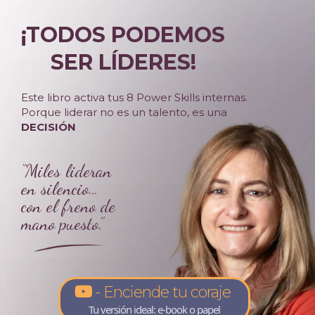
¡TODOS PODEMOS
SER LÍDERES!
Este libro activa tus 8 Power Skills internas.
Porque liderar no es un talento, es una
DECISIÓN
“Miles lideran
en silencio…
con el freno de
mano puesto.”
- Enciende tu coraje
Tu versión ideal: e-book o papel